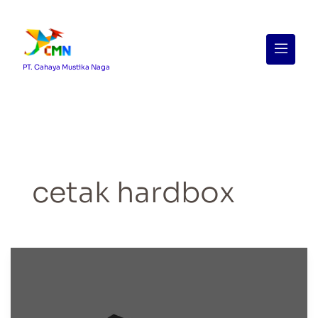
Menu
PT. Cahaya Mustika Naga
cetak hardbox
Cetak
Hardbox
Custom
di