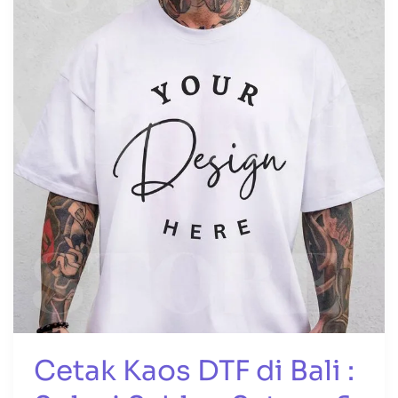
DTF
di
Bali
:
Solusi
Sablon
Satuan
&
Lusinan
Cetak Kaos DTF di Bali :