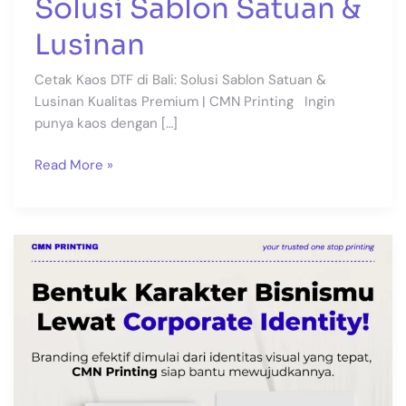
Solusi Sablon Satuan &
Lusinan
Cetak Kaos DTF di Bali: Solusi Sablon Satuan &
Lusinan Kualitas Premium | CMN Printing Ingin
punya kaos dengan […]
Read More »
Corporate
Identity:
Kunci
Branding
Biar
Bisnis
Kamu