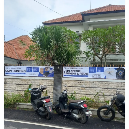
Cetak
&
Sablon
Kaos
Polos
di
Denpasar