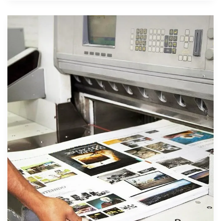
Jasa
Cetak
Brosur
Berkualitas
dengan
Harga
Terjangkau