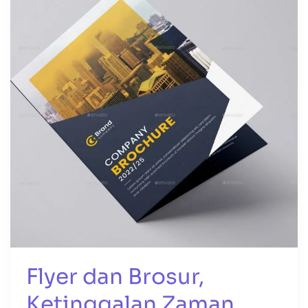
Brosur,
Ketinggalan
Zaman
kah?
Flyer dan Brosur,
Ketinggalan Zaman