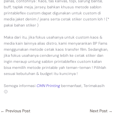
panas, contohnya : Kaos, tas kanvas, topi, sarung bantal,
buff, taplak meja, jersey, bahkan khusus metode sablon
printableflex custom dapat digunakan untuk custom di
media jaket denim / jeans serta cetak stiker custom loh ! (*
pakai bahan stiker )
Maka dari itu, jika fokus usahanya untuk custom kaos &
media kain lainnya alias distro, kami menyarankan BP Fams
menggunakan metode cetak kaos transfer film. Sedangkan,
jika fokus usahanya cenderung lebih ke cetak stiker dan
ingin meraup untung sablon printableflex custom kalian
bisa memilih metode printable yah teman-teman ! Pilihlah
sesuai kebutuhan & budget itu kuncinya !
Semoga informasi
CMN Printing
bermanfaat, Terimakasih
🙂
←
Previous Post
Next Post
→