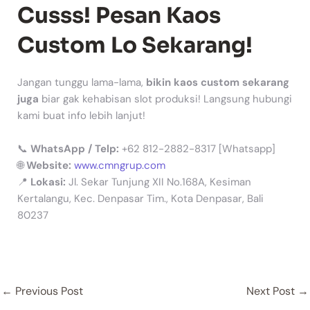
Cusss! Pesan Kaos
Custom Lo Sekarang!
Jangan tunggu lama-lama,
bikin kaos custom sekarang
juga
biar gak kehabisan slot produksi! Langsung hubungi
kami buat info lebih lanjut!
📞
WhatsApp / Telp:
+62 812-2882-8317 [Whatsapp]
🌐
Website:
www.cmngrup.com
📍
Lokasi:
Jl. Sekar Tunjung XII No.168A, Kesiman
Kertalangu, Kec. Denpasar Tim., Kota Denpasar, Bali
80237
←
Previous Post
Next Post
→