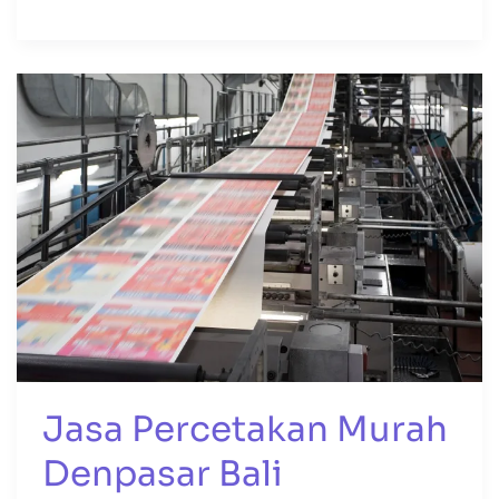
Jasa
Percetakan
Murah
Denpasar
Bali
Jasa Percetakan Murah
Denpasar Bali