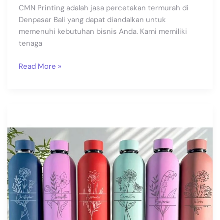
CMN Printing adalah jasa percetakan termurah di
Denpasar Bali yang dapat diandalkan untuk
memenuhi kebutuhan bisnis Anda. Kami memiliki
tenaga
Read More »
Kurangi
Sampah
Plastik,
Pilih
Tumbler
Pribadi
yang
Bisa
Dicetak
Custom!