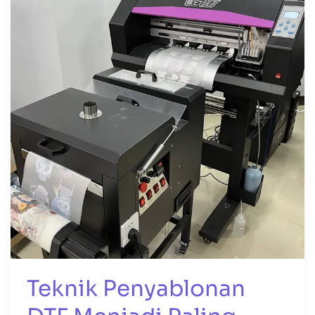
DTF
Menjadi
Paling
Populer!
Ini
Alasannya
Teknik Penyablonan