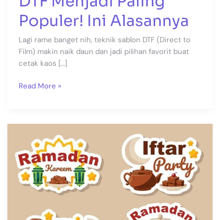
DTF Menjadi Paling
Populer! Ini Alasannya
Lagi rame banget nih, teknik sablon DTF (Direct to
Film) makin naik daun dan jadi pilihan favorit buat
cetak kaos […]
Read More »
Cetak
Stiker
Packaging
Edisi
Ramadan
di
Bali