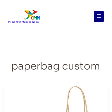
Menu
PT. Cahaya Mustika Naga
paperbag custom
Paper
Bags
Custom
di