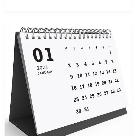
3
Kegunaan
Kalender
untuk
Bisnis
yang
Wajib
Kamu
Tahu