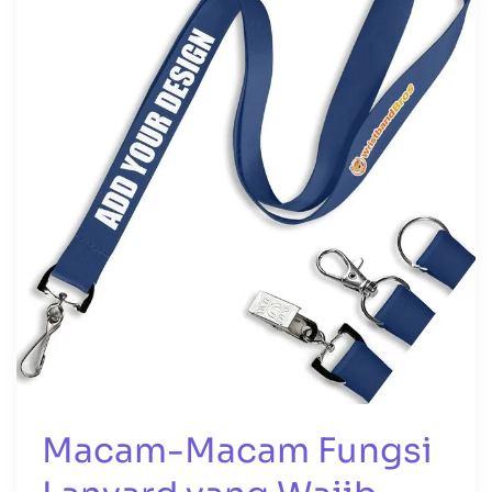
Fungsi
Lanyard
yang
Wajib
Kamu
Tahu!
Macam-Macam Fungsi