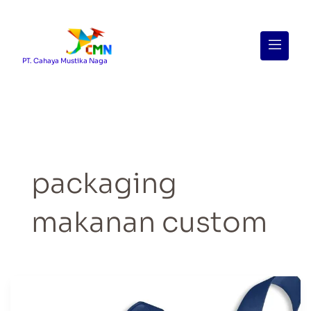
Menu
PT. Cahaya Mustika Naga
packaging
makanan custom
Macam-
Macam