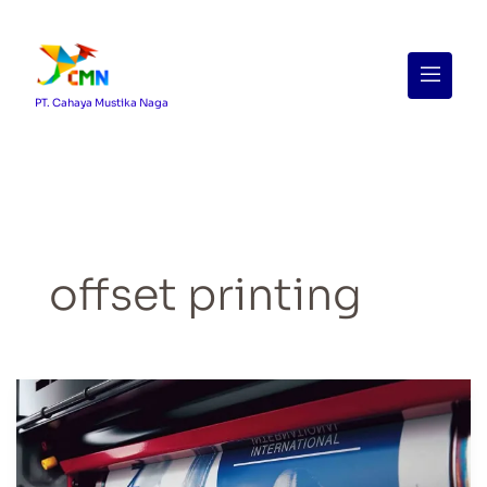
Menu
PT. Cahaya Mustika Naga
offset printing
4
Tips
Memilih
Percetakan