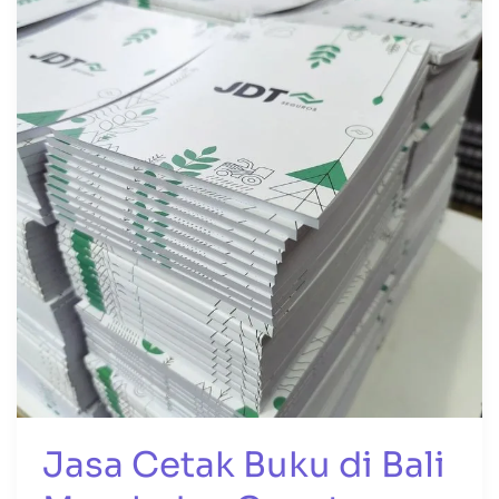
Buku
di
Bali
Murah
dan
Cepat
Jasa Cetak Buku di Bali