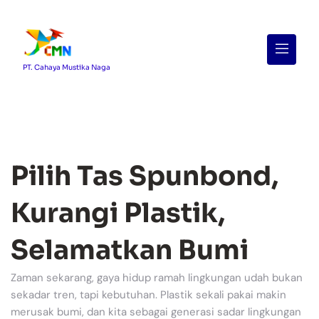
Menu
PT. Cahaya Mustika Naga
Pilih Tas Spunbond,
Kurangi Plastik,
Selamatkan Bumi
Zaman sekarang, gaya hidup ramah lingkungan udah bukan
sekadar tren, tapi kebutuhan. Plastik sekali pakai makin
merusak bumi, dan kita sebagai generasi sadar lingkungan