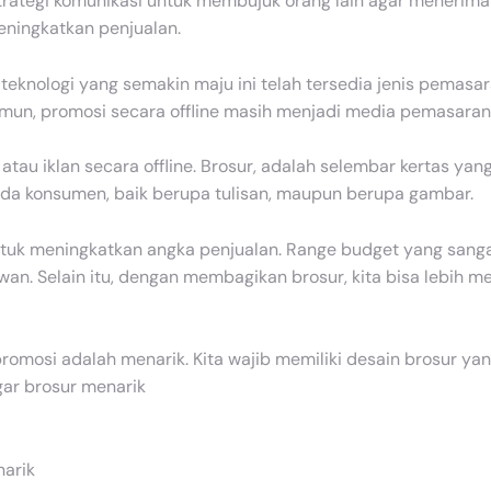
trategi komunikasi untuk membujuk orang lain agar menerima
eningkatkan penjualan.
knologi yang semakin maju ini telah tersedia jenis pemasaran 
. Namun, promosi secara offline masih menjadi media pemasaran 
tau iklan secara offline. Brosur, adalah selembar kertas yang
da konsumen, baik berupa tulisan, maupun berupa gambar.
ntuk meningkatkan angka penjualan. Range budget yang sanga
an. Selain itu, dengan membagikan brosur, kita bisa lebih me
 promosi adalah menarik. Kita wajib memiliki desain brosur ya
ar brosur menarik
narik